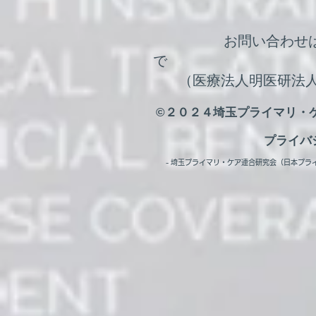
​お問い合わせ
（医療法人明医研法人本部 
©２０２４埼玉プライマリ・ケア連合研
​プライ
- 埼玉プライマリ・ケア連合研究会（日本プライマリ