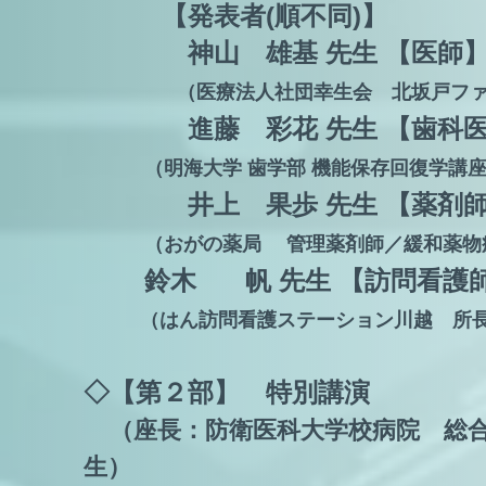
【発表者(順不同)】
神山 雄基 先生 【医師
（医療法人社団幸生会 北坂戸フ
進藤 彩花 先生 【歯科
（明海大学 歯学部 機能保存回復学講
井上 果歩 先生 【薬剤師
（おがの薬局 管理薬剤師／緩和薬物
鈴木 帆 先生 【訪問看護
（はん訪問看護ステーション川越 
◇【第２部】 特別講演
（座長：防衛医科大学校病院 総合
生）