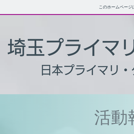
このホームページ
​埼玉プライマ
日本プライマリ・
​活